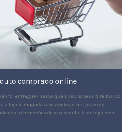
oduto comprado online
o foi entregue? Saiba quais são os seus direitos! Ao
 a loja é obrigada a estabelecer um prazo de
izado das informações do seu pedido. A entrega deve