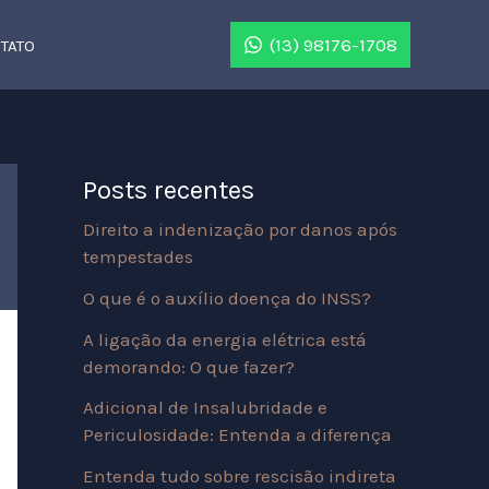
P
(13) 98176-1708
TATO
e
s
q
u
Posts recentes
i
Direito a indenização por danos após
s
tempestades
a
O que é o auxílio doença do INSS?
r
A ligação da energia elétrica está
demorando: O que fazer?
Adicional de Insalubridade e
Periculosidade: Entenda a diferença
Entenda tudo sobre rescisão indireta