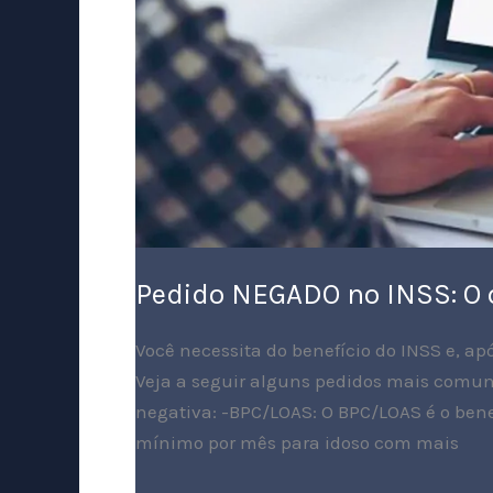
Pedido NEGADO no INSS: O 
Você necessita do benefício do INSS e, ap
Veja a seguir alguns pedidos mais comuns
negativa: -BPC/LOAS: O BPC/LOAS é o bene
mínimo por mês para idoso com mais