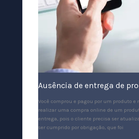
Ausência de entrega de pr
Você comprou e pagou por um produto e nã
realizar uma compra online de um produto
entrega, pois o cliente precisa ser atual
ser cumprido por obrigação, que foi