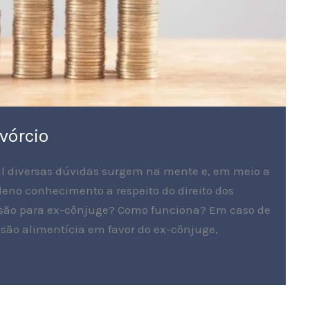
vórcio
al diversas dúvidas surgem na mente e, em meio a
leno conhecimento a respeito do direito dos
pensão para ex-cônjuge? Como funciona? Em caso de
ensão alimentícia em favor do ex-cônjuge,