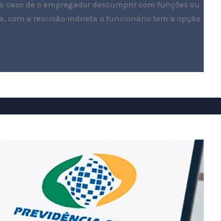
 no caso de o empregador descumprir com funções ou
a, com a rescisão indireta o funcionário tem a opção