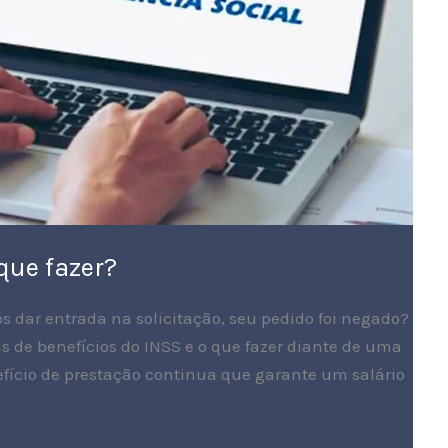
que fazer?
ós dar entrada na solicitação, seu pedido foi negado?
 de benefícios do INSS e o que fazer diante de uma
fício de prestação continua que garante um salário