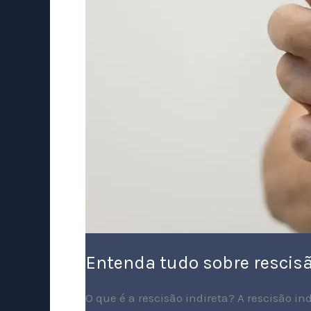
Entenda tudo sobre rescisã
O que é a rescisão indireta? A rescisão i