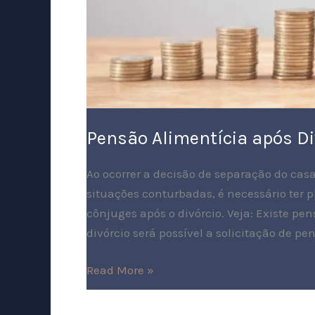
Pensão Alimentícia após Di
Ao ocorrer a decisão de separação do cas
situações conturbadas, é necessário ter p
cônjuges após o divórcio. Veja: Existe 
divórcio será possível a solicitação de p
Read More »