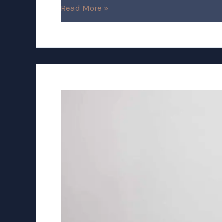
Read More »
Pensão
Alimentícia
após
Divórcio