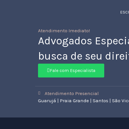
Ir
para
ESC
o
conteúdo
Atendimento Imediato!
Advogados Especial
busca de seu direi
Fale com Especialista
Atendimento Presencial
Guarujá | Praia Grande | Santos | São Vi