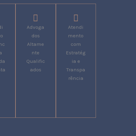
di
Advoga
Atendi
to
dos
mento
nc
Altame
com
a
nte
Estratég
da
Qualific
ia e
sta
ados
Transpa
rência