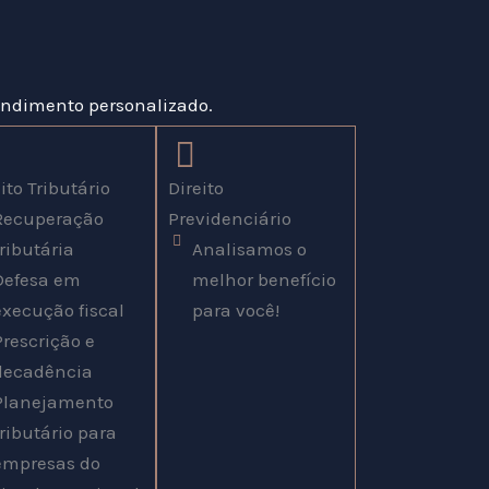
endimento personalizado.
ito Tributário
Direito
Recuperação
Previdenciário
tributária
Analisamos o
Defesa em
melhor benefício
execução fiscal
para você!
Prescrição e
decadência
Planejamento
tributário para
empresas do