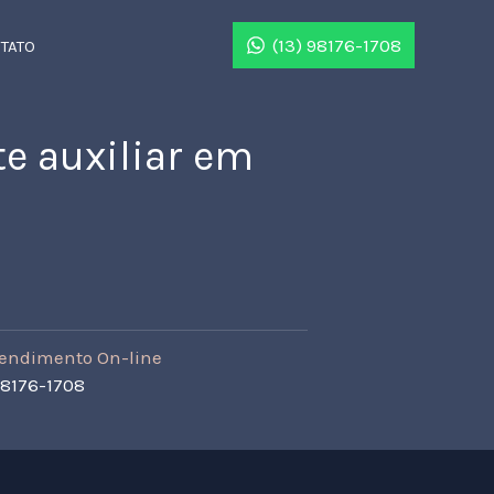
(13) 98176-1708
TATO
te auxiliar em
endimento On-line
98176-1708