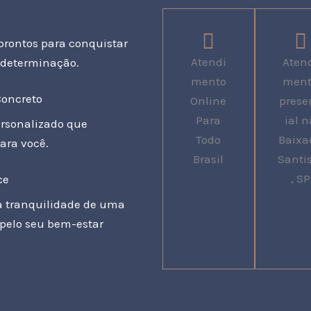
prontos para conquistar
Atendi
Aten
 determinação.
mento
men
Concreto
Online
prese
Para
ial n
ersonalizado que
Todo
Baixa
ara você.
Brasil
Santi
, SP
ce
a tranquilidade de uma
pelo seu bem-estar