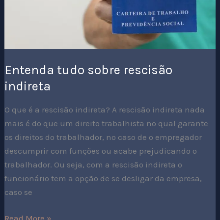
Entenda tudo sobre rescisão
indireta
O que é a rescisão indireta? A rescisão indireta nada
mais é do que um direito trabalhista no qual garante
os direitos do trabalhador, no caso de o empregador
descumprir com funções ou acabe prejudicando o
trabalhador. Ou seja, com a rescisão indireta o
funcionário tem a opção de se desligar da empresa,
caso se
Read More »