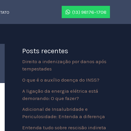
P
(13) 98176-1708
TATO
e
s
q
u
Posts recentes
i
Direito a indenização por danos após
s
tempestades
a
O que é o auxílio doença do INSS?
r
A ligação da energia elétrica está
demorando: O que fazer?
Adicional de Insalubridade e
Periculosidade: Entenda a diferença
Entenda tudo sobre rescisão indireta