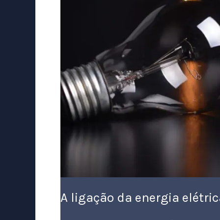
demorando:
O
que
fazer?
A ligação da energia elétri